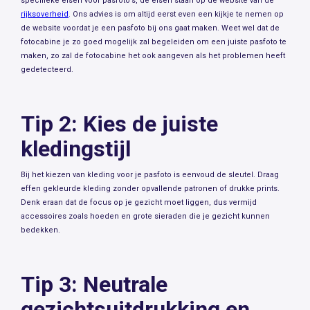
specifieke eisen voor pasfoto's, de eisen staan op de website van de
rijksoverheid
. Ons advies is om altijd eerst even een kijkje te nemen op
de website voordat je een pasfoto bij ons gaat maken. Weet wel dat de
fotocabine je zo goed mogelijk zal begeleiden om een juiste pasfoto te
maken, zo zal de fotocabine het ook aangeven als het problemen heeft
gedetecteerd.
Tip 2: Kies de juiste
kledingstijl
Bij het kiezen van kleding voor je pasfoto is eenvoud de sleutel. Draag
effen gekleurde kleding zonder opvallende patronen of drukke prints.
Denk eraan dat de focus op je gezicht moet liggen, dus vermijd
accessoires zoals hoeden en grote sieraden die je gezicht kunnen
bedekken.
Tip 3: Neutrale
gezichtsuitdrukking en