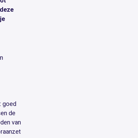
tot
 deze
je
jn
t goed
sen de
dden van
oraanzet