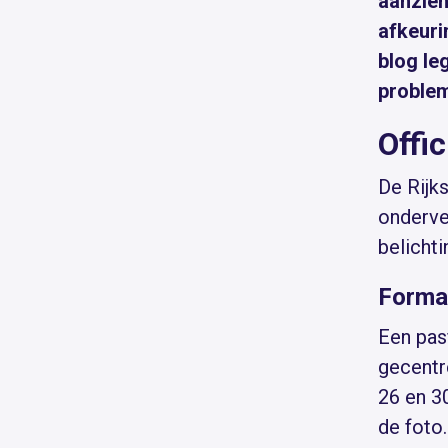
aanzienl
afkeuri
blog le
proble
Offi
De Rijks
onderve
belicht
Formaa
Een pas
gecentre
26 en 3
de foto