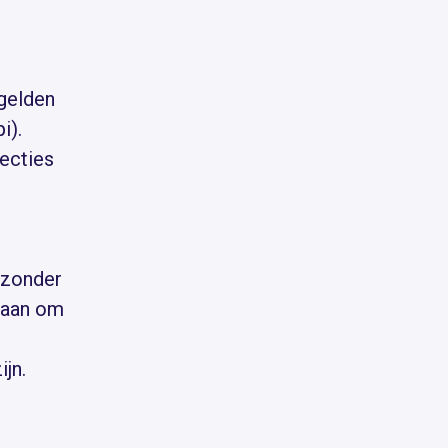
 gelden
i).
lecties
, zonder
staan om
jn.