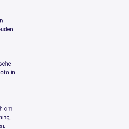
en
ouden
ische
oto in
ch om
ning,
en.