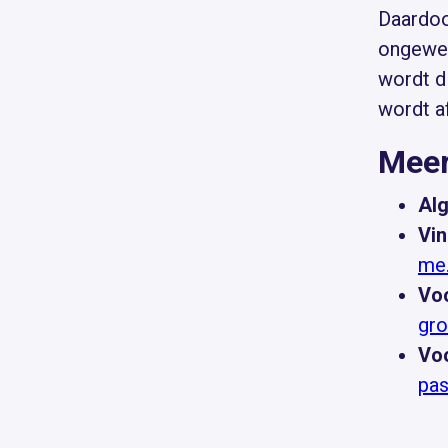
Daardoo
ongewen
wordt di
wordt a
Meer
Alg
Vin
me.
Voo
gro
Voo
pas