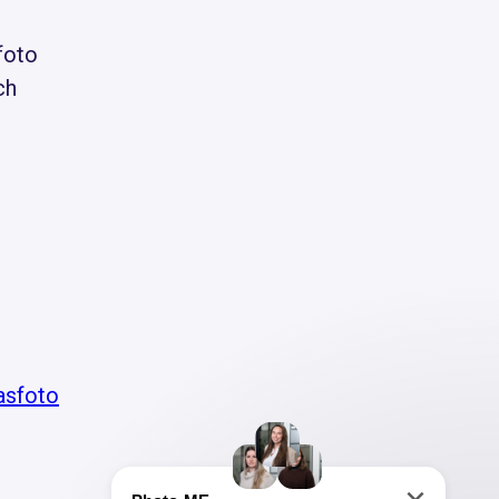
foto
ch
asfoto