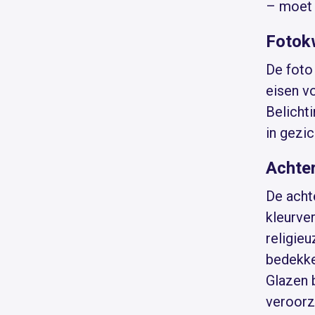
– moet 
Fotokw
De foto 
eisen vo
Belicht
in gezic
Achte
De achte
kleurve
religie
bedekke
Glazen 
veroorz