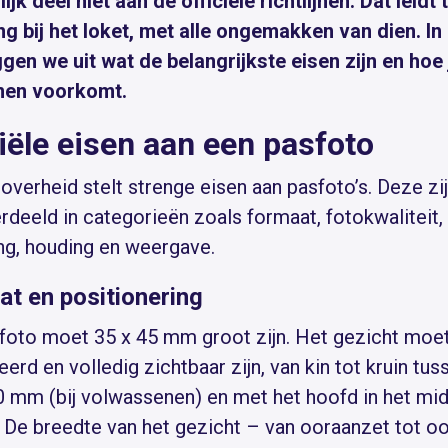
ijk deel niet aan de officiële richtlijnen. Dat leidt 
ng bij het loket, met alle ongemakken van dien. In
ggen we uit wat de belangrijkste eisen zijn en hoe 
men voorkomt.
ciële eisen aan een pasfoto
overheid stelt strenge eisen aan pasfoto’s. Deze zi
rdeeld in categorieën zoals formaat, fotokwaliteit,
ing, houding en weergave.
t en positionering
foto moet 35 x 45 mm groot zijn. Het gezicht moe
erd en volledig zichtbaar zijn, van kin tot kruin tus
0 mm (bij volwassenen) en met het hoofd in het mi
. De breedte van het gezicht – van ooraanzet tot o