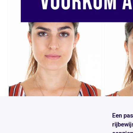
Een pas
rijbewi