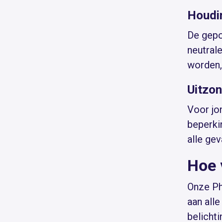
Houdin
De gepo
neutral
worden,
Uitzo
Voor jo
beperki
alle ge
Hoe 
Onze Ph
aan alle
belichti