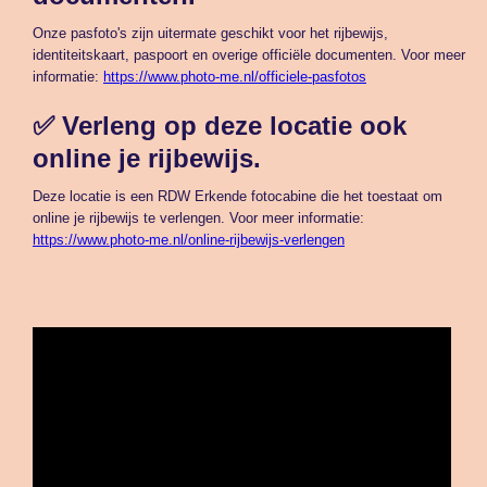
Onze pasfoto's zijn uitermate geschikt voor het rijbewijs,
identiteitskaart, paspoort en overige officiële documenten. Voor meer
informatie:
https://www.photo-me.nl/officiele-pasfotos
✅ Verleng op deze locatie ook
online je rijbewijs.
Deze locatie is een RDW Erkende fotocabine die het toestaat om
online je rijbewijs te verlengen. Voor meer informatie:
https://www.photo-me.nl/online-rijbewijs-verlengen