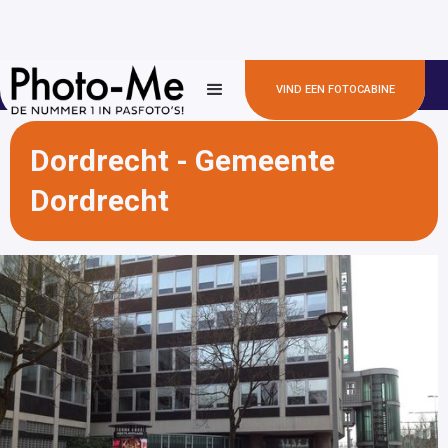
✅100+
✅ 300+ locaties
✅ Snel en betaalbaar
VIND EEN FOTOCABINE
gemeentehuizen
Dordrecht - Gemeente
Dordrecht