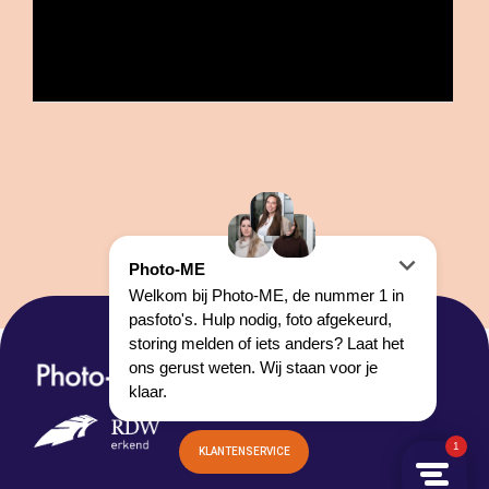
HOOFDKANTOOR:
LOONSEWEG 14
5527 AC HAPERT
KLANTENSERVICE