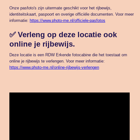
Onze pasfoto's zijn uitermate geschikt voor het rijbewijs,
identiteitskaart, paspoort en overige officiële documenten. Voor meer
informatie:
https://www.photo-me.nl/officiele-pasfotos
✅ Verleng op deze locatie ook
online je rijbewijs.
Deze locatie is een RDW Erkende fotocabine die het toestaat om
online je rijbewijs te verlengen. Voor meer informatie:
https://www.photo-me.nl/online-rijbewijs-verlengen