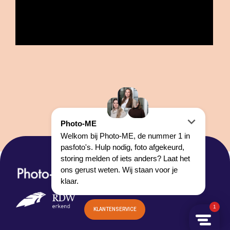
HOOFDKANTOOR:
LOONSEWEG 14
5527 AC HAPERT
KLANTENSERVICE