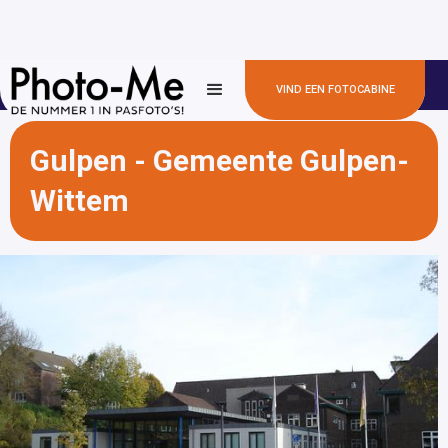
✅100+
✅ 300+ locaties
✅ Snel en betaalbaar
VIND EEN FOTOCABINE
gemeentehuizen
Gulpen - Gemeente Gulpen-
Wittem