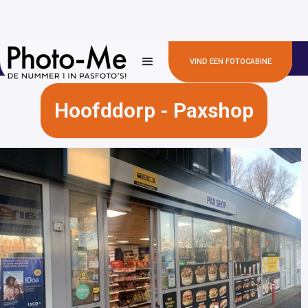
✅100+
✅ 300+ locaties
✅ Snel en betaalbaar
VIND EEN FOTOCABINE
gemeentehuizen
Hoofddorp - Paxshop