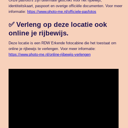
Onze pasfoto's zijn uitermate geschikt voor het rijbewijs,
identiteitskaart, paspoort en overige officiële documenten. Voor meer
informatie:
https://www.photo-me.nl/officiele-pasfotos
✅ Verleng op deze locatie ook
online je rijbewijs.
Deze locatie is een RDW Erkende fotocabine die het toestaat om
online je rijbewijs te verlengen. Voor meer informatie:
https://www.photo-me.nl/online-rijbewijs-verlengen