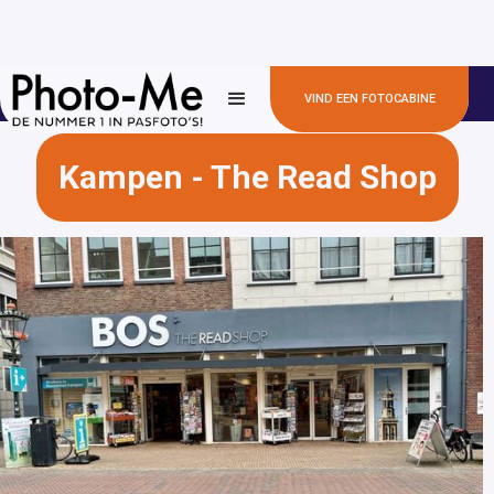
✅100+
✅ 300+ locaties
✅ Snel en betaalbaar
VIND EEN FOTOCABINE
gemeentehuizen
Kampen - The Read Shop