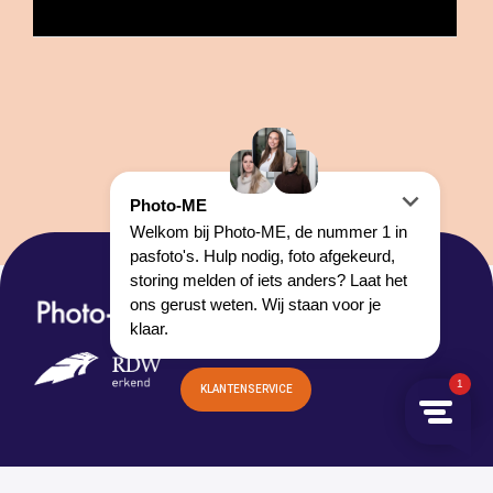
HOOFDKANTOOR:
LOONSEWEG 14
5527 AC HAPERT
KLANTENSERVICE