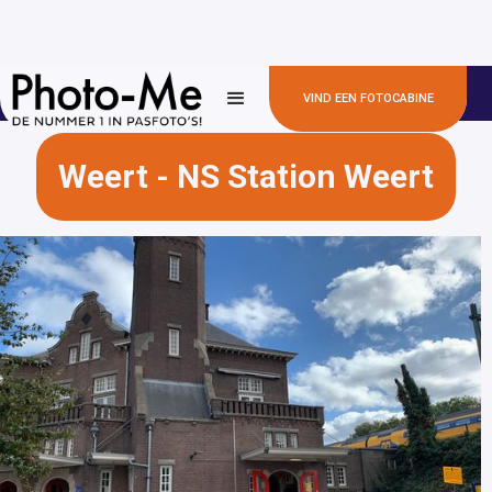
✅100+
✅ 300+ locaties
✅ Snel en betaalbaar
VIND EEN FOTOCABINE
gemeentehuizen
Weert - NS Station Weert