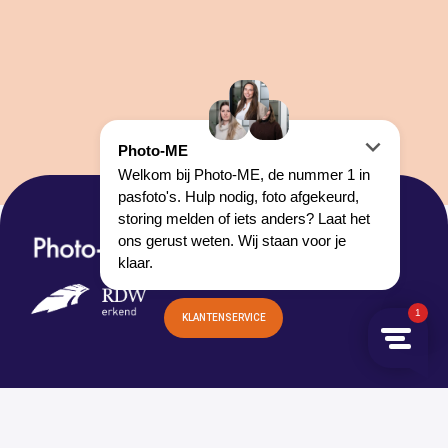
HOOFDKANTOOR:
LOONSEWEG 14
5527 AC HAPERT
KLANTENSERVICE